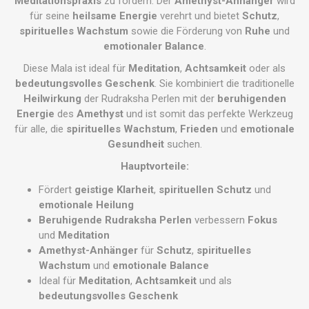
Meditationspraxis
zu fördern. Der
Amethyst-Anhänger
wird
für seine
heilsame Energie
verehrt und bietet
Schutz
,
spirituelles Wachstum
sowie die Förderung von
Ruhe
und
emotionaler Balance
.
Diese Mala ist ideal für
Meditation
,
Achtsamkeit
oder als
bedeutungsvolles Geschenk
. Sie kombiniert die traditionelle
Heilwirkung
der Rudraksha Perlen mit der
beruhigenden
Energie
des
Amethyst
und ist somit das perfekte Werkzeug
für alle, die
spirituelles Wachstum
,
Frieden
und
emotionale
Gesundheit
suchen.
Hauptvorteile:
Fördert
geistige Klarheit
,
spirituellen Schutz
und
emotionale Heilung
Beruhigende Rudraksha Perlen
verbessern
Fokus
und
Meditation
Amethyst-Anhänger
für
Schutz
,
spirituelles
Wachstum
und
emotionale Balance
Ideal für
Meditation
,
Achtsamkeit
und als
bedeutungsvolles Geschenk