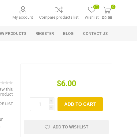
(0)
0
My account
Compare products list
Wishlist
$0.00
EW PRODUCTS
REGISTER
BLOG
CONTACT US
$6.00
iew this
product
i
ADD TO CART
E LIST
h
ur
s
ADD TO WISHLIST