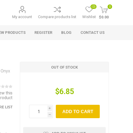
(0)
0
My account
Compare products list
Wishlist
$0.00
EW PRODUCTS
REGISTER
BLOG
CONTACT US
OUT OF STOCK
 Onyx
$6.85
iew this
product
E LIST
i
ADD TO CART
h