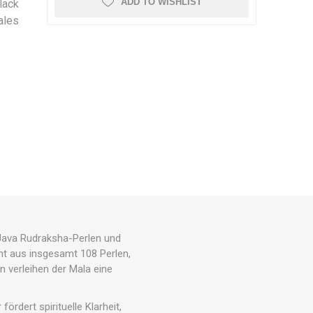
ADD TO WISHLIST
lack
ales
 Java Rudraksha-Perlen und
ht aus insgesamt 108 Perlen,
ln verleihen der Mala eine
rdert spirituelle Klarheit,