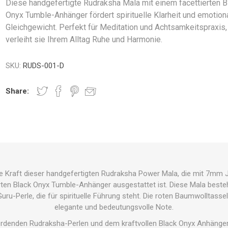
Diese handgefertigte Rudraksha Mala mit einem facettierten B
Onyx Tumble-Anhänger fördert spirituelle Klarheit und emotion
Gleichgewicht. Perfekt für Meditation und Achtsamkeitspraxis,
verleiht sie Ihrem Alltag Ruhe und Harmonie.
SKU:
RUDS-001-D
Share:
de Kraft dieser handgefertigten Rudraksha Power Mala, die mit 7mm
erten Black Onyx Tumble-Anhänger ausgestattet ist. Diese Mala beste
uru-Perle, die für spirituelle Führung steht. Die roten Baumwolltasse
elegante und bedeutungsvolle Note.
denden Rudraksha-Perlen und dem kraftvollen Black Onyx Anhänger fö