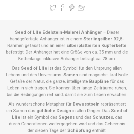
Seed of Life Edelstein-Malerei Anhänger
– Dieser
handgefertigte Anhänger ist in einem
Sterlingsilber 92,5
-
Rahmen gefasst und an einer
silberplattierten Kupferkette
befestigt. Der Anhänger hat eine Größe von ca. 35 mm und die
Kettenlänge inklusive Anhänger beträgt ca. 28 cm.
Das
Seed of Life
ist das Symbol für den Ursprung allen
Lebens und des Universums.
Samen
sind magische, kraftvolle
Gefäße der Natur, die ganze, intelligente
Baupläne
für das
Leben in sich tragen. Sie können über lange Zeiträume ruhen,
bis die Bedingungen reif sind, damit sie zum Leben erwachen.
Als wunderschöne Metapher für
Bewusstsein
repräsentiert
ein Samen das
göttliche Design
in allen Dingen. Das
Seed of
Life
ist ein Symbol des
Segens
und des
Schutzes
, das
durch Generationen weitergegeben wird und das Geheimnis
der sieben Tage der
Schöpfung
enthält.