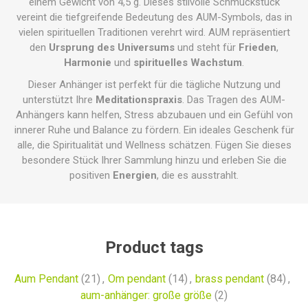
einem Gewicht von 4,5 g. Dieses stilvolle Schmuckstück
vereint die tiefgreifende Bedeutung des AUM-Symbols, das in
vielen spirituellen Traditionen verehrt wird. AUM repräsentiert
den
Ursprung des Universums
und steht für
Frieden
,
Harmonie
und
spirituelles Wachstum
.
Dieser Anhänger ist perfekt für die tägliche Nutzung und
unterstützt Ihre
Meditationspraxis
. Das Tragen des AUM-
Anhängers kann helfen, Stress abzubauen und ein Gefühl von
innerer Ruhe und Balance zu fördern. Ein ideales Geschenk für
alle, die Spiritualität und Wellness schätzen. Fügen Sie dieses
besondere Stück Ihrer Sammlung hinzu und erleben Sie die
positiven
Energien
, die es ausstrahlt.
Product tags
Aum Pendant
(21)
,
Om pendant
(14)
,
brass pendant
(84)
,
aum-anhänger: große größe
(2)